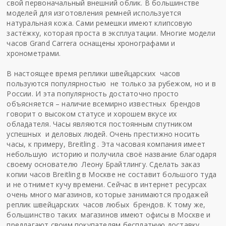
свой первоначальный внешний облик. В большинстве
моделей для изготовления ремней используется
натуральная кожа. Сами ремешки имеют клипсовую
застёжку, которая проста в эксплуатации. Многие модели
часов Grand Carrera оснащены хронографами и
хронометрами.
В настоящее время реплики швейцарских часов
пользуются популярностью не только за рубежом, но и в
России. И эта популярность достаточно просто
объясняется – наличие всемирно известных брендов
говорит о высоком статусе и хорошем вкусе их
обладателя. Часы являются постоянным спутником
успешных и деловых людей. Очень престижно носить
часы, к примеру, Breitling . Эта часовая компания имеет
небольшую историю и получила своё название благодаря
своему основателю Леону Брайтлингу. Сделать
заказ
копии часов Breitling в Москве
не составит большого туда
и не отнимет кучу времени. Сейчас в интернет ресурсах
очень много магазинов, которые занимаются продажей
реплик швейцарских часов любых брендов. К тому же,
большинство таких магазинов имеют офисы в Москве и
предлагают своим покупателям бесплатную доставку