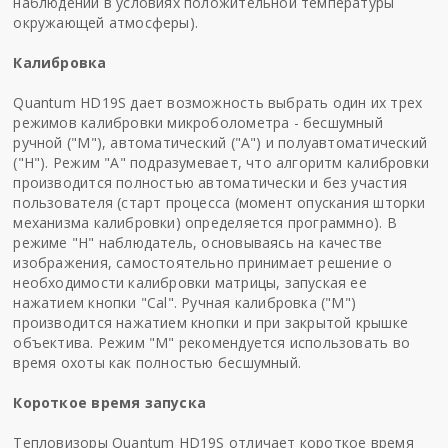
наблюдении в условиях положительной температуры
окружающей атмосферы).
Калибровка
Quantum HD19S дает возможность выбрать один их трех
режимов калибровки микроболометра - бесшумный
ручной ("М"), автоматический ("А") и полуавтоматический
("H"). Режим "А" подразумевает, что алгоритм калибровки
производится полностью автоматически и без участия
пользователя (старт процесса (момент опускания шторки
механизма калибровки) определяется программно). В
режиме "Н" наблюдатель, основываясь на качестве
изображения, самостоятельно принимает решение о
необходимости калибровки матрицы, запуская ее
нажатием кнопки "Cal". Ручная калибровка ("М")
производится нажатием кнопки и при закрытой крышке
объектива. Режим "М" рекомендуется использовать во
время охоты как полностью бесшумный.
Короткое время запуска
Тепловизоры Quantum HD19S отличает короткое время