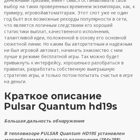
денежными призами, имеет смысл останавливать свой
выбор на таких проверенных временем экземплярах, как, к
примеру,
игровойавтоматгараж
. Этот слот уже не один
год бьёт все возможные рекорды популярности в сети,
что является логичным следствием его хорошей
статистики выплат, качественного исполнения,
талантливой идеи, положенной в основу его основной
сюжетной линии. Но каким бы авторитетным и надёжным
ни был игровой автомат, начинать знакомство с ним
лучше в режиме бесплатной игры. Так можно будет
привыкнуть к интерфейсу, хорошенько разобраться в
правилах, разработать собственную выигрышную
стратегию игры, и только потом попытать счастья в игре
на деньги.
Краткое описание
Pulsar Quantum hd19s
Большая дальность обнаружения
В тепловизоре PULSAR Quantum HD19S установлен
микроболометр высокого разрешения (384x288)