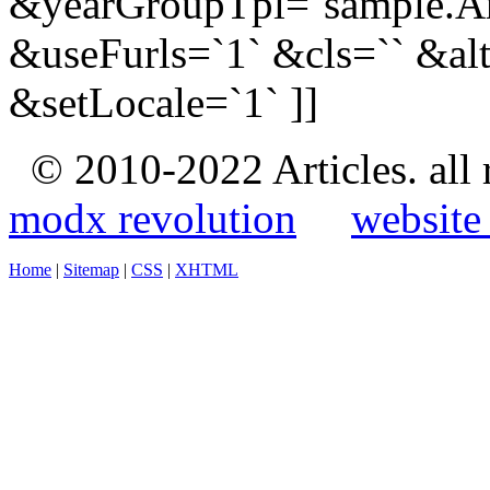
&yearGroupTpl=`sample.A
&useFurls=`1` &cls=`` &alt
&setLocale=`1` ]]
© 2010-2022 Articles. all
modx revolution
website
Home
|
Sitemap
|
CSS
|
XHTML