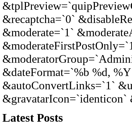
&tplPreview=`quipPreview
&recaptcha=`0` &disableR
&moderate=`1` &moderat
&moderateFirstPostOnly=`
&moderatorGroup=`Adminis
&dateFormat=`%b %d, %Y
&autoConvertLinks=`1` &u
&gravatarIcon=`identicon` 
Latest Posts