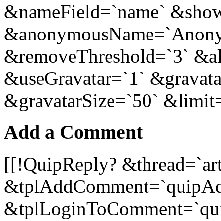
&nameField=`name` &sh
&anonymousName=`Anony
&removeThreshold=`3` &a
&useGravatar=`1` &gravata
&gravatarSize=`50` &limit
Add a Comment
[[!QuipReply? &thread=`ar
&tplAddComment=`quipA
&tplLoginToComment=`qu