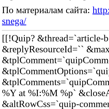
По материалам сайта:
http
snega/
[[!Quip? &thread=`article-
&replyResourceId=`` &ma
&tplComment=`quipComme
&tplCommentOptions=`qu
&tplComments=`quipComm
%Y at %I:%M %p` &closeA
&altRowCss=`quip-comment