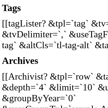
Tags
[[tagLister? &tpl=`tag` &tv
&tvDelimiter=`,` &useTagFu
tag` &altCls=`tl-tag-alt` &t
Archives
[[Archivist? &tpl=`row` &
&depth=`4` &limit=`10` &
&groupByYear=`0`