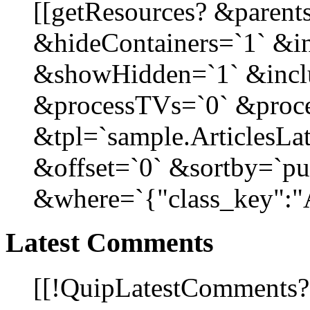
[[getResources? &parent
&hideContainers=`1` &i
&showHidden=`1` &incl
&processTVs=`0` &proce
&tpl=`sample.ArticlesLat
&offset=`0` &sortby=`pu
&where=`{"class_key":"Ar
Latest Comments
[[!QuipLatestComments