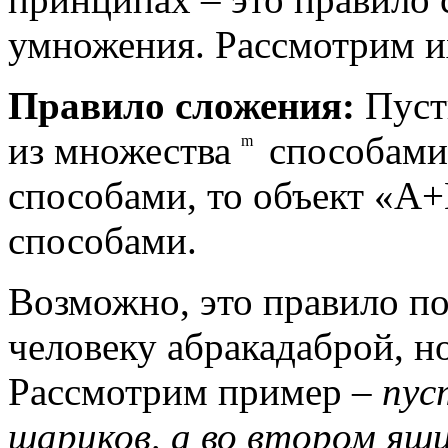
умножения. Рассмотрим и
Правило сложения:
Пуст
m
из множества
способами,
m
способами, то объект «А
способами.
Возможно, это правило п
человеку абракадаброй, н
Рассмотрим пример –
пус
шариков, а во втором ящ