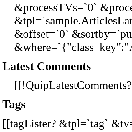
&processTVs=`0` &proce
&tpl=`sample.ArticlesLat
&offset=`0` &sortby=`pu
&where=`{"class_key":"Ar
Latest Comments
[[!QuipLatestComments
Tags
[[tagLister? &tpl=`tag` &tv