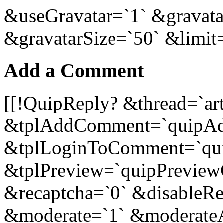
&useGravatar=`1` &gravata
&gravatarSize=`50` &limit
Add a Comment
[[!QuipReply? &thread=`ar
&tplAddComment=`quipA
&tplLoginToComment=`qu
&tplPreview=`quipPreview
&recaptcha=`0` &disableR
&moderate=`1` &moderat