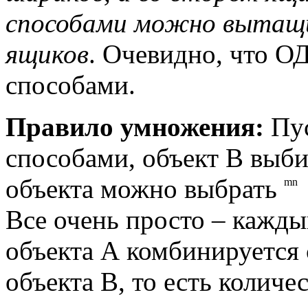
способами можно вытащи
ящиков
. Очевидно, что 
способами.
Правило умножения:
Пус
способами, объект В выб
m
n
объекта можно выбрать
mn
Все очень просто – кажд
объекта А комбинируется
объекта В, то есть количе