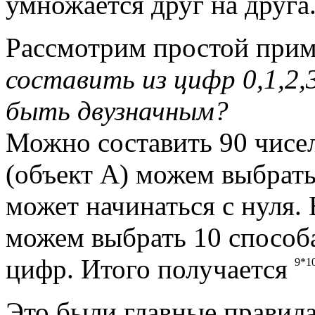
умножается друг на друга
Рассмотрим простой при
составить из цифр 0,1,2,3
быть двузначным?
Можно составить 90 чисе
(объект А) можем выбрать
может начинаться с нуля.
можем выбрать 10 способам
9
цифр. Итого получается
9*1
Это были главные правила