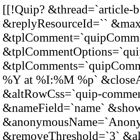
[[!Quip? &thread=`article
&replyResourceId=`` &ma
&tplComment=`quipComme
&tplCommentOptions=`qu
&tplComments=`quipComm
%Y at %I:%M %p` &closeA
&altRowCss=`quip-comment
&nameField=`name` &sh
&anonymousName=`Anony
&removeThreshold=`3` &a