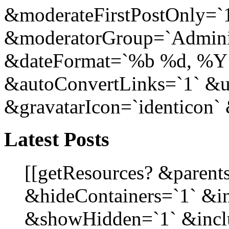
&moderateFirstPostOnly=`
&moderatorGroup=`Adminis
&dateFormat=`%b %d, %Y
&autoConvertLinks=`1` &u
&gravatarIcon=`identicon` 
Latest Posts
[[getResources? &parent
&hideContainers=`1` &i
&showHidden=`1` &incl