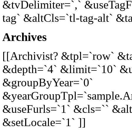
&tvDelimiter=`,` &useTagFu
tag` &altCls=`tl-tag-alt` &t
Archives
[[Archivist? &tpl=`row` &
&depth=`4` &limit=`10` &
&groupByYear=`0`
&yearGroupTpl=`sample.A
&useFurls=`1` &cls=`` &alt
&setLocale=`1` ]]