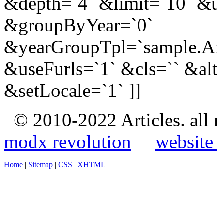
&depth=`4` &limit=`10` &
&groupByYear=`0`
&yearGroupTpl=`sample.A
&useFurls=`1` &cls=`` &alt
&setLocale=`1` ]]
© 2010-2022 Articles. all
modx revolution
website
Home
|
Sitemap
|
CSS
|
XHTML