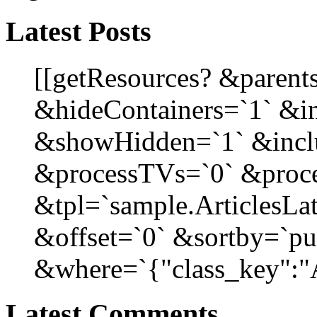
Latest Posts
[[getResources? &parent
&hideContainers=`1` &i
&showHidden=`1` &incl
&processTVs=`0` &proce
&tpl=`sample.ArticlesLat
&offset=`0` &sortby=`pu
&where=`{"class_key":"Ar
Latest Comments