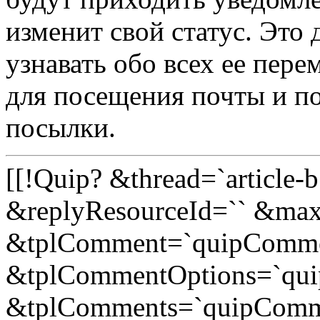
изменит свой статус. Это 
узнавать обо всех ее пер
для посещения почты и п
посылки.
[[!Quip? &thread=`article
&replyResourceId=`` &ma
&tplComment=`quipComme
&tplCommentOptions=`qu
&tplComments=`quipComm