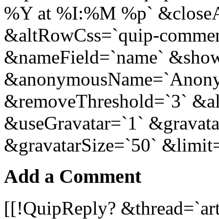
%Y at %I:%M %p` &closeA
&altRowCss=`quip-comment
&nameField=`name` &sh
&anonymousName=`Anony
&removeThreshold=`3` &a
&useGravatar=`1` &gravata
&gravatarSize=`50` &limit
Add a Comment
[[!QuipReply? &thread=`ar