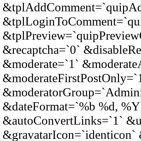
&tplAddComment=`quipA
&tplLoginToComment=`qu
&tplPreview=`quipPreview
&recaptcha=`0` &disableR
&moderate=`1` &moderat
&moderateFirstPostOnly=`
&moderatorGroup=`Adminis
&dateFormat=`%b %d, %Y
&autoConvertLinks=`1` &u
&gravatarIcon=`identicon` 