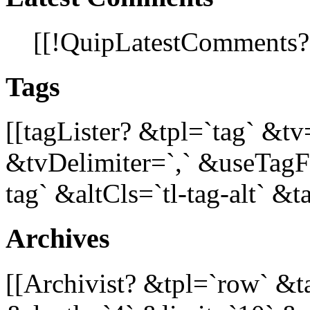
[[!QuipLatestComments
Tags
[[tagLister? &tpl=`tag` &tv
&tvDelimiter=`,` &useTagFu
tag` &altCls=`tl-tag-alt` &t
Archives
[[Archivist? &tpl=`row` &