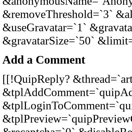
&anonymousName=`Anony
&removeThreshold=`3` &a
&useGravatar=`1` &gravata
&gravatarSize=`50` &limit
Add a Comment
[[!QuipReply? &thread=`ar
&tplAddComment=`quipA
&tplLoginToComment=`qu
&tplPreview=`quipPreview
&recaptcha=`0` &disableR