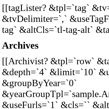
[[tagLister? &tpl=`tag` &tv
&tvDelimiter=`,` &useTagFu
tag` &altCls=`tl-tag-alt` &t
Archives
[[Archivist? &tpl=`row` &
&depth=`4` &limit=`10` &
&groupByYear=`0`
&yearGroupTpl=`sample.A
&useFurls=`1` &cls=`` &alt