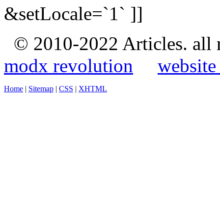
&setLocale=`1` ]]
© 2010-2022 Articles. all
modx revolution
website
Home
|
Sitemap
|
CSS
|
XHTML