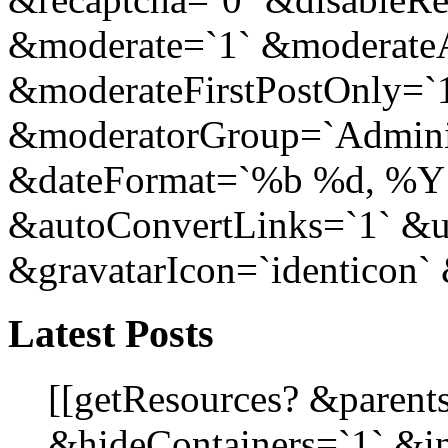
&moderate=`1` &moderat
&moderateFirstPostOnly=`
&moderatorGroup=`Adminis
&dateFormat=`%b %d, %Y
&autoConvertLinks=`1` &u
&gravatarIcon=`identicon` 
Latest Posts
[[getResources? &parent
&hideContainers=`1` &i