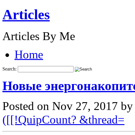
Articles
Articles By Me
Home
Search:
Новые энергонакопит
Posted on Nov 27, 2017 b
([[!QuipCount? &thread=