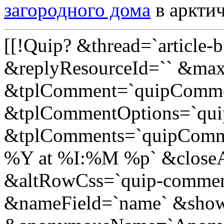
загородного дома
в арктич
[[!Quip? &thread=`article-
&replyResourceId=`` &ma
&tplComment=`quipComme
&tplCommentOptions=`qu
&tplComments=`quipComm
%Y at %I:%M %p` &closeA
&altRowCss=`quip-comment
&nameField=`name` &sh