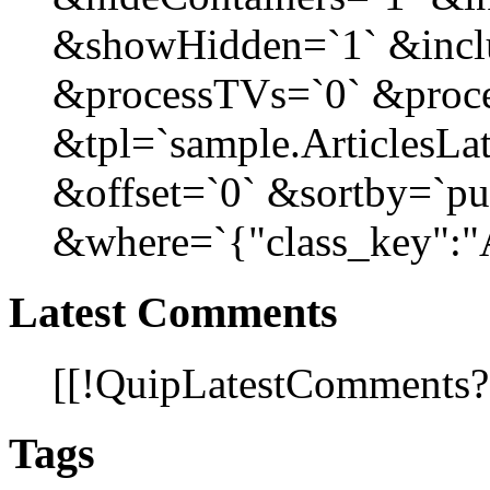
&showHidden=`1` &incl
&processTVs=`0` &proce
&tpl=`sample.ArticlesLat
&offset=`0` &sortby=`pu
&where=`{"class_key":"Ar
Latest Comments
[[!QuipLatestComments
Tags